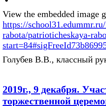
View the embedded image ga
https://school31.edummr.ru/
rabota/patrioticheskaya-rab
start=84#sigFreeId73b8699
Голубев В.В., классный ру
2019г., 9 декабря. Уч
торжественной церемо