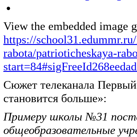
View the embedded image ga
https://school31.edummr.ru/
rabota/patrioticheskaya-rab
start=84#sigFreeId268eedad
Сюжет телеканала Первы
становится больше»:
Примеру школы №31 посте
общеобразовательные учр