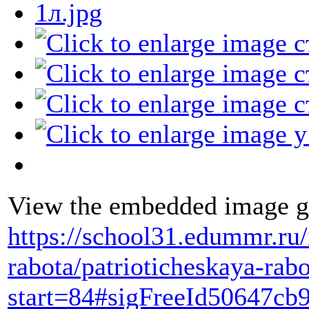
View the embedded image ga
https://school31.edummr.ru/
rabota/patrioticheskaya-rab
start=84#sigFreeId50647cb