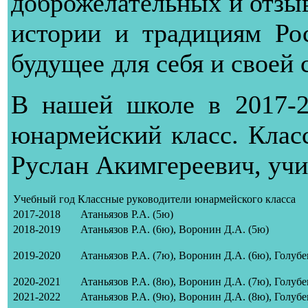
доброжелательных и отзы
истории и традициям Рос
будущее для себя и своей 
В нашей школе в 2017-2
юнармейский класс. Клас
Руслан Акимгереевич
, уч
Учебный год
Классные руководители юнармейского класса
2017-2018
Атаньязов Р.А. (5ю)
2018-2019
Атаньязов Р.А. (6ю), Воронин Д.А. (5ю)
2019-2020
Атаньязов Р.А. (7ю)
, Воронин Д.А. (6ю), Голубе
2020-2021
Атаньязов Р.А. (8ю)
, Воронин Д.А. (7ю)
, Голубе
2021-2022
Атаньязов Р.А. (9ю)
, Воронин Д.А. (8ю)
, Голубе