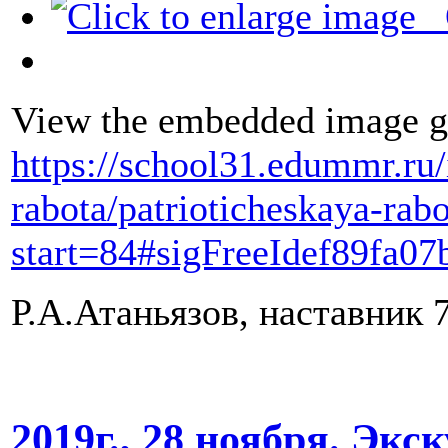
View the embedded image ga
https://school31.edummr.ru/
rabota/patrioticheskaya-rab
start=84#sigFreeIdef89fa07
Р.А.Атаньязов, наставник 
2019г., 28 ноября. Экс