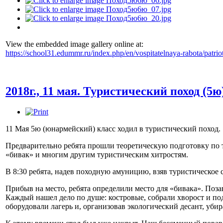
View the embedded image gallery online at:
https://school31.edummr.ru/index.php/en/vospitatelnaya-rabota/patr
2018г., 11 мая. Туристический поход (5ю
11 Мая 5ю (юнармейский) класс ходил в туристический поход.
Предварительно ребята прошли теоретическую подготовку по т
«бивак» и многим другим туристическим хитростям.
В 8:30 ребята, надев походную амуницию, взяв туристическое 
Прибыв на место, ребята определили место для «бивака». Поза
Каждый нашел дело по душе: костровые, собрали хворост и по
оборудовали лагерь и, организовав экологический десант, уби