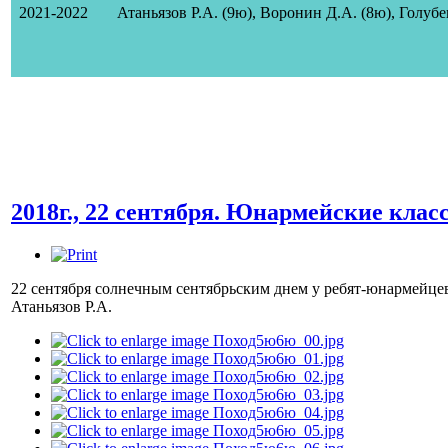
2021-2022
Атаньязов Р.А. (9ю)
, Воронин Д.А. (8ю)
, Голубе
2018г., 22 сентября. Юнармейские класс
22 сентября солнечным сентябрьским днем у ребят-юнармейцев
Атаньязов Р.А.