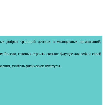
ых добрых традиций детских и молодежных организаций,
 России, готовых строить светлое будущее для себя и своей
реевич
, учитель физической культуры.