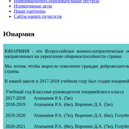
Информационно-образовательные ресурсы
Нормативные акты
Наши партнеры
Сайты наших педагогов
Юнармия
ЮНАРМИЯ - это Всероссийское военно-патриотическое о
направленных на укрепление обороноспособности страны.
Мы хотим, чтобы выросло поколение граждан доброжелательн
страны.
В нашей школе в 2017-2018 учебном году был создан юнармей
Учебный год
Классные руководители юнармейского класса
2017-2018
Атаньязов Р.А. (5ю)
2018-2019
Атаньязов Р.А. (6ю), Воронин Д.А. (5ю)
2019-2020
Атаньязов Р.А. (7ю)
, Воронин Д.А. (6ю), Голубе
2020-2021
Атаньязов Р.А. (8ю)
, Воронин Д.А. (7ю)
, Голубе