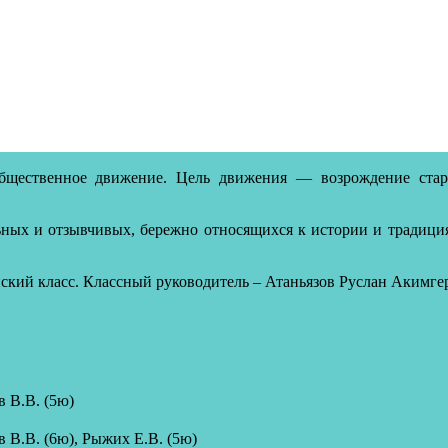
бщественное движение. Цель движения — возрождение стар
ых и отзывчивых, бережно относящихся к истории и традициям
ский класс. Классный руководитель – Атаньязов Руслан Акимге
в В.В. (5ю)
в В.В. (6ю), Рыжих Е.В. (5ю)