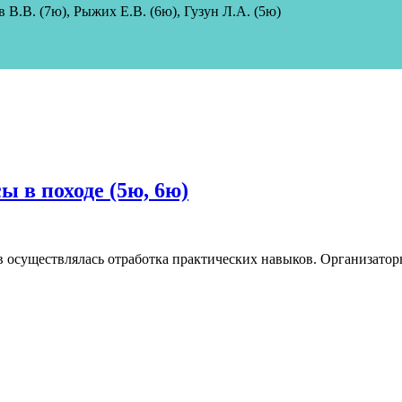
в В.В. (7ю)
, Рыжих Е.В. (6ю), Гузун Л.А. (5ю)
ы в походе (5ю, 6ю)
 осуществлялась отработка практических навыков. Организатор