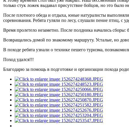
К этому времени стол был уже накрыт. Наш бессменный повар К
только стук ложек выдавал присутствие бойцов, но это было н
После плотного обеда и отдыха, юные натуралисты выполняли
соревнования. Ребята гуляли по лесу, слушали пение птиц, с у
Время пролетело незаметно. После полдника начались сборы: 
Возвращались домой по знакомому маршруту. Усталые, но дов
В походе ребята узнали о технике пешего туризма, познакоми
Поход удался!!!
Благодарю за помощь в подготовке и организации похода роди