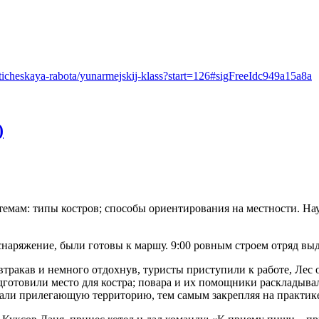
ioticheskaya-rabota/yunarmejskij-klass?start=126#sigFreeIdc949a15a8a
)
емам: типы костров; способы ориентирования на местности. Нау
снаряжение, были готовы к маршу. 9:00 ровным строем отряд выд
втракав и немного отдохнув, туристы приступили к работе, Лес 
дготовили место для костра; повара и их помощники раскладыва
рали прилегающую территорию, тем самым закрепляя на практике