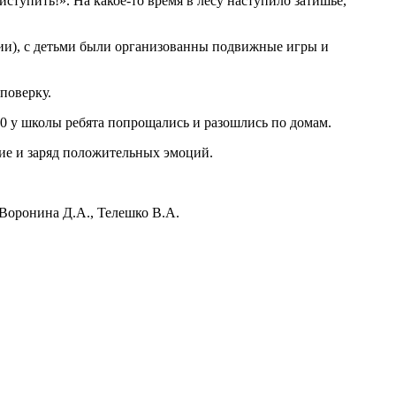
ступить!». На какое-то время в лесу наступило затишье,
рии), с детьми были организованны подвижные игры и
поверку.
0 у школы ребята попрощались и разошлись по домам.
вие и заряд положительных эмоций.
 Воронина Д.А., Телешко В.А.