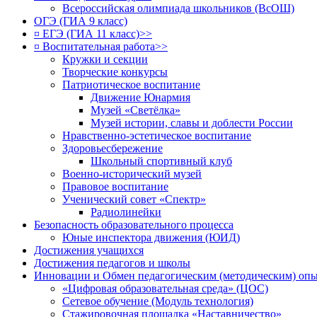
Всероссийская олимпиада школьников (ВсОШ)
ОГЭ (ГИА 9 класс)
¤ ЕГЭ (ГИА 11 класс)>>
¤ Воспитательная работа>>
Кружки и секции
Творческие конкурсы
Патриотическое воспитание
Движение Юнармия
Музей «Светёлка»
Музей истории, славы и доблести России
Нравственно-эстетическое воспитание
Здоровьесбережение
Школьный спортивный клуб
Военно-исторический музей
Правовое воспитание
Ученический совет «Спектр»
Радиолинейки
Безопасность образовательного процесса
Юные инспектора движения (ЮИД)
Достижения учащихся
Достижения педагогов и школы
Инновации и Обмен педагогическим (методическим) оп
«Цифровая образовательная среда» (ЦОС)
Сетевое обучение (Модуль технология)
Стажировочная площадка «Наставничество»