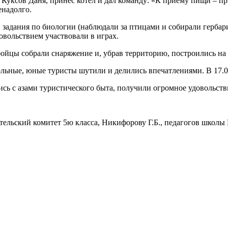
уксов Даня, принес котел и дал команду: «К приему пищи – при
енадолго.
 задания по биологии (наблюдали за птицами и собирали герба
довольствием участвовали в играх.
бойцы собрали снаряжение и, убрав территорию, построились на 
ольные, юные туристы шутили и делились впечатлениями. В 17.0
лись с азами туристического быта, получили огромное удовольст
тельский комитет 5ю класса, Никифорову Г.Б., педагогов школы