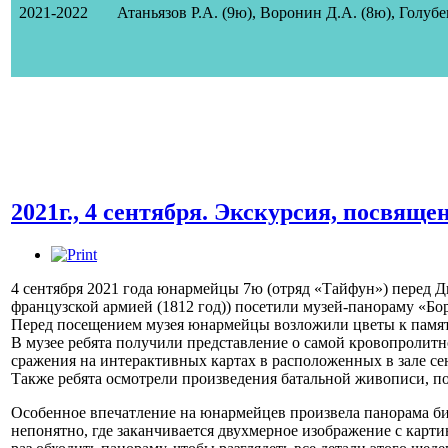
2021-2022
Атаньязов Р.А. (9ю)
, Воронин Д.А. (8ю)
, Голубе
2021г., 4 сентября. Экскурсия, посвя
4 сентября 2021 года юнармейцы 7ю (отряд «Тайфун») перед Д
французской армией (1812 год)) посетили музей-панораму «Бо
Перед посещением музея юнармейцы возложили цветы к памятн
В музее ребята получили представление о самой кровопролит
сражения на интерактивных картах в расположенных в зале се
Также ребята осмотрели произведения батальной живописи, п
Особенное впечатление на юнармейцев произвела панорама бит
непонятно, где заканчивается двухмерное изображение с карт