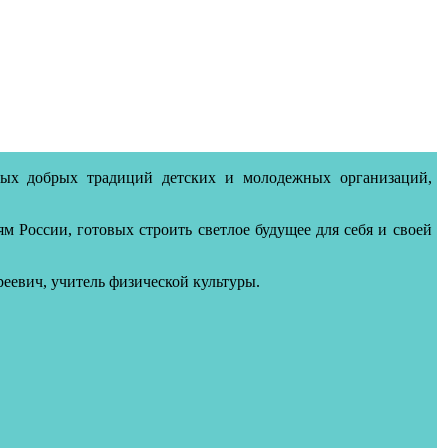
ых добрых традиций детских и молодежных организаций,
 России, готовых строить светлое будущее для себя и своей
реевич
, учитель физической культуры.