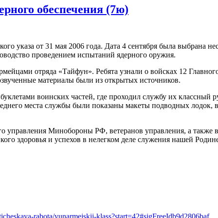
дерного обеспечения (7ю)
го указа от 31 мая 2006 года. Дата 4 сентября была выбрана не
ководство проведением испытаний ядерного оружия.
нармейцами отряда «Тайфун». Ребята узнали о войсках 12 Главн
е озвученные материалы были из открытых источников.
буклетами воинских частей, где проходил службу их классный р
следнего места службы были показаны макеты подводных лодок, 
го управления Минобороны РФ, ветеранов управления, а также
ого здоровья и успехов в нелегком деле служения нашей Родине
oticheskaya-rabota/yunarmejskij-klass?start=42#sigFreeIdb9d2806baf