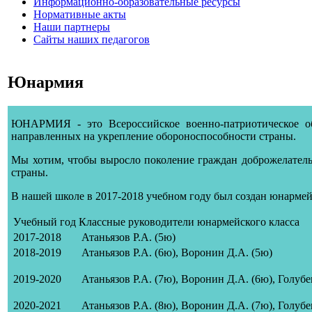
Информационно-образовательные ресурсы
Нормативные акты
Наши партнеры
Сайты наших педагогов
Юнармия
ЮНАРМИЯ - это Всероссийское военно-патриотическое о
направленных на укрепление обороноспособности страны.
Мы хотим, чтобы выросло поколение граждан доброжелательн
страны.
В нашей школе в 2017-2018 учебном году был создан юнармей
Учебный год
Классные руководители юнармейского класса
2017-2018
Атаньязов Р.А. (5ю)
2018-2019
Атаньязов Р.А. (6ю), Воронин Д.А. (5ю)
2019-2020
Атаньязов Р.А. (7ю)
, Воронин Д.А. (6ю), Голубе
2020-2021
Атаньязов Р.А. (8ю)
, Воронин Д.А. (7ю)
, Голубе