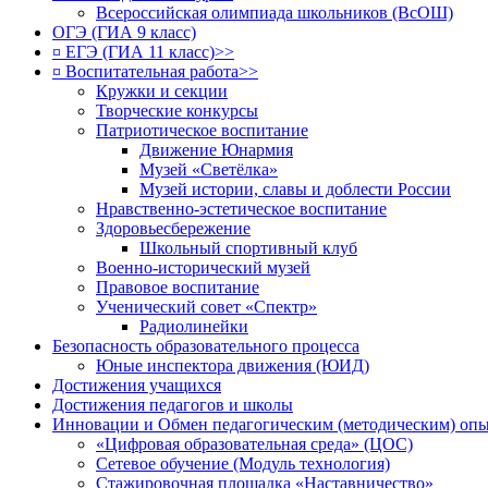
Всероссийская олимпиада школьников (ВсОШ)
ОГЭ (ГИА 9 класс)
¤ ЕГЭ (ГИА 11 класс)>>
¤ Воспитательная работа>>
Кружки и секции
Творческие конкурсы
Патриотическое воспитание
Движение Юнармия
Музей «Светёлка»
Музей истории, славы и доблести России
Нравственно-эстетическое воспитание
Здоровьесбережение
Школьный спортивный клуб
Военно-исторический музей
Правовое воспитание
Ученический совет «Спектр»
Радиолинейки
Безопасность образовательного процесса
Юные инспектора движения (ЮИД)
Достижения учащихся
Достижения педагогов и школы
Инновации и Обмен педагогическим (методическим) оп
«Цифровая образовательная среда» (ЦОС)
Сетевое обучение (Модуль технология)
Стажировочная площадка «Наставничество»