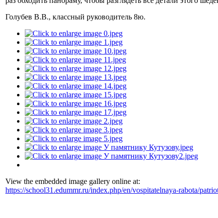
раз обходить панораму, чтобы разглядеть все детали этого шед
Голубев В.В., классный руководитель 8ю.
View the embedded image gallery online at:
https://school31.edummr.ru/index.php/en/vospitatelnaya-rabota/patri