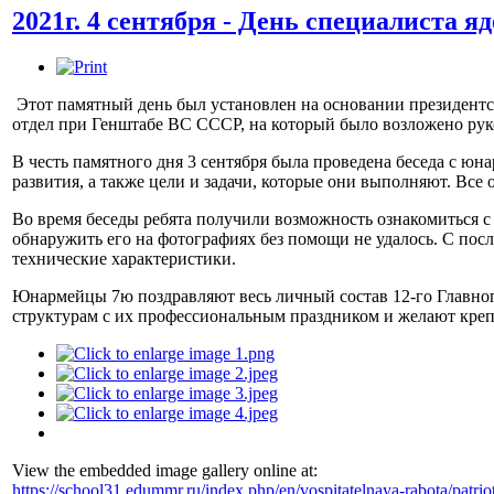
2021г. 4 сентября - День специалиста я
Этот памятный день был установлен на основании президентско
отдел при Генштабе ВС СССР, на который было возложено ру
В честь памятного дня 3 сентября была проведена беседа с ю
развития, а также цели и задачи, которые они выполняют. Вс
Во время беседы ребята получили возможность ознакомиться с 
обнаружить его на фотографиях без помощи не удалось. С по
технические характеристики.
Юнармейцы 7ю поздравляют весь личный состав 12-го Главно
структурам с их профессиональным праздником и желают крепк
View the embedded image gallery online at:
https://school31.edummr.ru/index.php/en/vospitatelnaya-rabota/patri