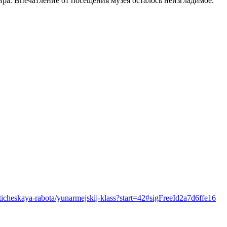
евра. Впечатление от посещения музея осталось неизгладимое.
oticheskaya-rabota/yunarmejskij-klass?start=42#sigFreeId2a7d6ffe16