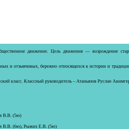
бщественное движение. Цель движения — возрождение стар
ых и отзывчивых, бережно относящихся к истории и традициям
ский класс. Классный руководитель – Атаньязов Руслан Акимге
в В.В. (5ю)
в В.В. (6ю), Рыжих Е.В. (5ю)