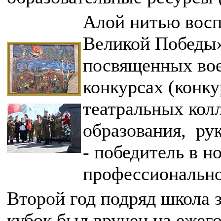
Алой нитью воспи
Великой Победы»
посвященных вое
конкурсах (конк
театральных кол
образования, р
- победитель в 
профессионально
Второй год подряд школа 
кубок был вручен на ежего