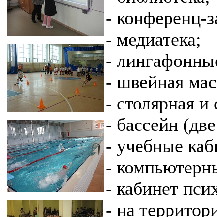
- конференц-з
- медиатека;
- лингафонны
- швейная мас
- столярная и
- бассейн (дв
- учебные каб
- компьютерн
- кабинет пси
- на территор