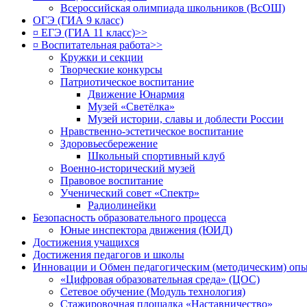
Всероссийская олимпиада школьников (ВсОШ)
ОГЭ (ГИА 9 класс)
¤ ЕГЭ (ГИА 11 класс)>>
¤ Воспитательная работа>>
Кружки и секции
Творческие конкурсы
Патриотическое воспитание
Движение Юнармия
Музей «Светёлка»
Музей истории, славы и доблести России
Нравственно-эстетическое воспитание
Здоровьесбережение
Школьный спортивный клуб
Военно-исторический музей
Правовое воспитание
Ученический совет «Спектр»
Радиолинейки
Безопасность образовательного процесса
Юные инспектора движения (ЮИД)
Достижения учащихся
Достижения педагогов и школы
Инновации и Обмен педагогическим (методическим) оп
«Цифровая образовательная среда» (ЦОС)
Сетевое обучение (Модуль технология)
Стажировочная площадка «Наставничество»