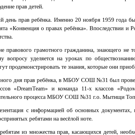
дение прав детей.
 день прав ребёнка. Именно 20 ноября 1959 года был
инята «Конвенция о правах ребёнка». Впоследствии и 
ства.
ие правового грамотного гражданина, знающего не то
му вопросу уделяется на уроках по обществознани
гут продемонстрировать те знания, которые они приоб
ирного дня прав ребёнка, в МБОУ СОШ №31 был провед
лассов «DreamTeam» и команда 11-х классов «Родо
овательного процесса МБОУ СОШ №31 г.о. Мытищи
Топ
зентация с информацией об основных документах, г
оспринятых ребятами на весёлой ноте.
ребятам из множества прав, касающихся детей, необх