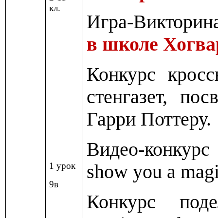
кл.
Игра-Виктори
в школе Хогва
Конкурс кросс
стенгазет, по
Гарри Поттеру.
Видео
-
конкурс
1 урок
show you a magi
9в
Конкурс под