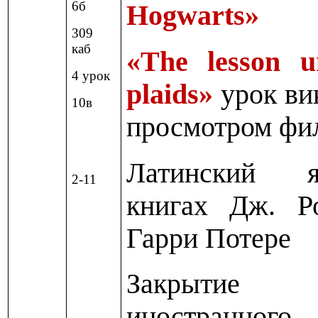
6б
Hogwarts»
309
каб
«The lesson u
4 урок
plaids»
урок ви
10в
просмотром фи
Латинский 
2-11
книгах Дж. Р
Гарри Потере
Закрытие 
иностранного