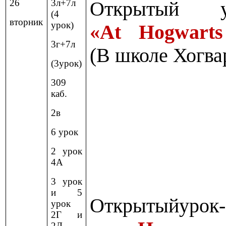
26
3л+7л
Открытый ур
(4
вторник
урок)
«At Hogwarts
3г+7л
(В школе Хогва
(3урок)
309
каб.
2в
6 урок
2 урок
4А
3 урок
и 5
Открытый
урок
-
урок
2Г и
2Д