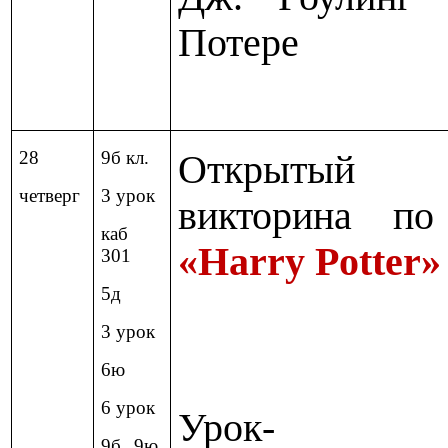
Потере
28
9б кл.
Открытый
четверг
3 урок
викторина по
каб
«Harry Potter»
301
5д
3 урок
6ю
6 урок
Урок
-
9б, 9ю,