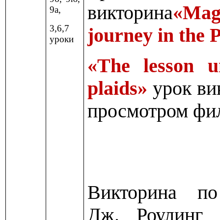
викторина
«Mag
9а,
3,6,7
journey in the 
уроки
«The lesson u
plaids»
урок ви
просмотром фи
Викторина по
Дж. Роулинг 