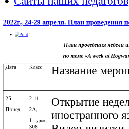
Сайты наших педагогов
2022г., 24-29 апреля. План проведения
План проведения недели и
по теме «A week at Hogwart
Дата
Класс
Название меро
25
2-11
Открытие неде
Понед.
2А,
иностранного я
1
,
урок
Видео-визитки
308