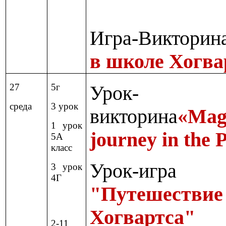
Игра-Виктори
в школе Хогва
27
5г
Урок
-
среда
3 урок
викторина
«Mag
1 урок
journey in the 
5А
класс
Урок-игра
3 урок
4Г
"Путешестви
Хогвартса"
2-11