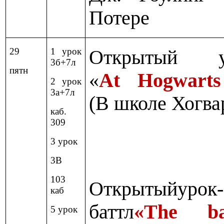
Потере
29
1 урок
Открытый ур
3б+7л
пятн
«
At Hogwarts
2 урок
3а+7л
(В школе Хогва
каб.
309
3 урок
3В
103
Открытый
урок
-
каб
баттл
«The ba
5 урок