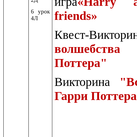
игра
«Harry 
6 урок
friends»
4Л
Квест-Виктор
волшебства
Поттера"
Викторина
"В
Гарри Поттер