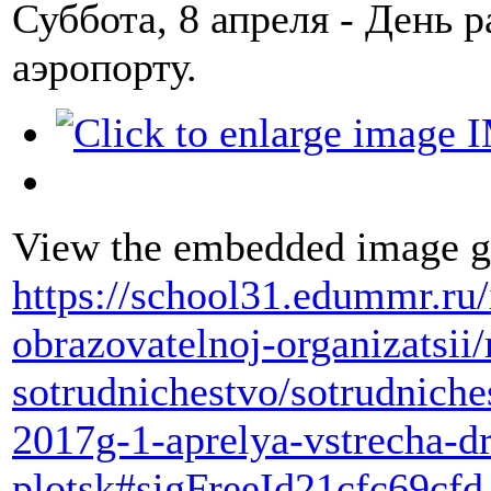
Суббота, 8 апреля - День р
аэропорту.
View the embedded image ga
https://school31.edummr.ru
obrazovatelnoj-organizatsi
sotrudnichestvo/sotrudniche
2017g-1-aprelya-vstrecha-dr
plotsk#sigFreeId21cfc69cfd