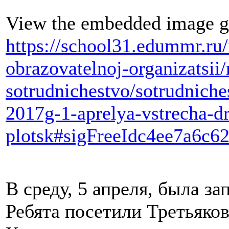
View the embedded image ga
https://school31.edummr.ru
obrazovatelnoj-organizatsi
sotrudnichestvo/sotrudniche
2017g-1-aprelya-vstrecha-dr
plotsk#sigFreeIdc4ee7a6c6
В среду, 5 апреля, была з
Ребята посетили Третьяко