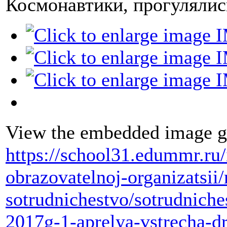
Космонавтики, прогуляли
View the embedded image ga
https://school31.edummr.ru
obrazovatelnoj-organizatsi
sotrudnichestvo/sotrudniche
2017g-1-aprelya-vstrecha-dr