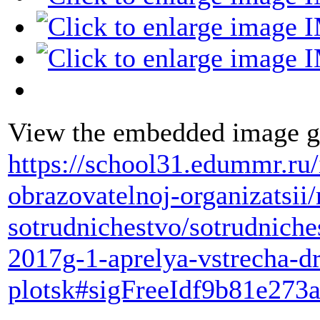
View the embedded image ga
https://school31.edummr.ru
obrazovatelnoj-organizatsi
sotrudnichestvo/sotrudniche
2017g-1-aprelya-vstrecha-dr
plotsk#sigFreeIdf9b81e273