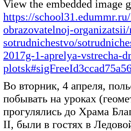
View the embedded image ga
https://school31.edummr.ru
obrazovatelnoj-organizatsi
sotrudnichestvo/sotrudniche
2017g-1-aprelya-vstrecha-dr
plotsk#sigFreeId3ccad75a5
Во вторник, 4 апреля, пол
побывать на уроках (геоме
прогулялись до Храма Бла
II, были в гостях в Ледо