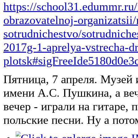
https://school31.edummr.ru
obrazovatelnoj-organizatsi
sotrudnichestvo/sotrudniche
2017g-1-aprelya-vstrecha-dr
plotsk#sigFreeIde5180d0e3
Пятница, 7 апреля. Музей
имени А.С. Пушкина, а в
вечер - играли на гитаре, 
польские песни. Ну а пото