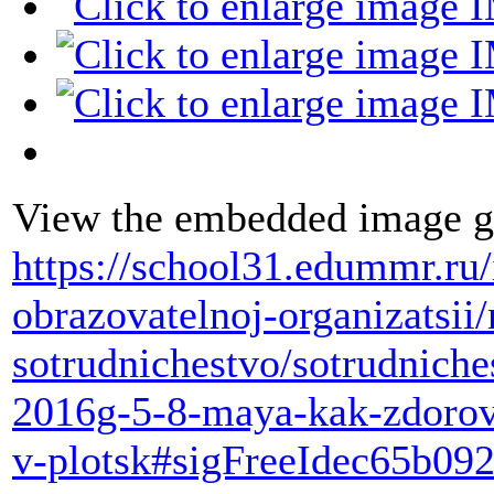
View the embedded image ga
https://school31.edummr.ru
obrazovatelnoj-organizatsi
sotrudnichestvo/sotrudniche
2016g-5-8-maya-kak-zdorov
v-plotsk#sigFreeIdec65b09