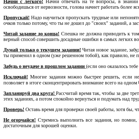
Начни с легкого!
Начни отвечать на те вопросы, в знании 
освободишься от нервозности, голова начнет работать более яс
Пропускай!
Надо научиться пропускать трудные или непонятны
очков только потому, что ты не дошел до "своих" заданий, а за
Читай задание до конца!
Спешка не должна приводить к тому
верный способ совершить досадные ошибки в самых легких во
Думай только о текущем задании!
Читая новое задание, забу
ты применил в одном (уже решенном тобой), как правило, не 
Забудь о неудаче в прошлом задании
(если оно оказалось тебе
Исключай!
Многие задания можно быстрее решить, если не 
позволяет в итоге сконцентрировать внимание всего на одном
Запланируй два круга!
Рассчитай время так, чтобы за две тр
этих заданиях, а потом спокойно вернуться и подумать над тр
Проверь!
Оставь время для проверки своей работы, хотя бы, ч
Не огорчайся!
Стремись выполнить все задания, но помни, 
достаточным для хорошей оценки.