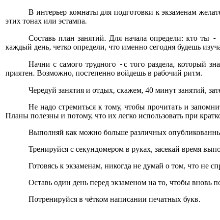
В интерьер комнаты для подготовки к экзаменам жела
этих тонах или эстампа.
-
Составь план занятий. Для начала определи: кто ты
каждый день, четко определи, что именно сегодня будешь изуч
-
Начни с самого трудного
с того раздела, который зн
приятен. Возможно, постепенно войдешь в рабочий ритм.
Чередуй занятия и отдых, скажем, 40 минут занятий, за
Не надо стремиться к тому, чтобы прочитать и запомни
Планы полезны и потому, что их легко использовать при крат
Выполняй как можно больше различных опубликованных 
Тренируйся с секундомером в руках, засекай время выпо
Готовясь к экзаменам, никогда не думай о том, что не с
Оставь один день перед экзаменом на то, чтобы вновь п
Потренируйся в чётком написании печатных букв.