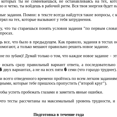
которых ты не сомневаешься, не останавливаясь на тех, кот
но и четко, ты войдешь в рабочий ритм. Вся твоя энергия будет 
е задания. Помни: в тексте всегда найдутся такие вопросы, с 
стрял на тех, которые вызывают у тебя затруднения.
, что ты стараешься понять условия задания "по первым слов
просах.
дь все, что было в предыдущем. Как правило, задания в тестах 
помогают, а только мешают правильно решить новое задание.
-
 не по зубам)! Думай только о том, что каждое новое задание
эт
искать сразу правильный вариант ответа, а последовательно 
�
�
двух вариантах, а не на всех пяти
семи (что гораздо труднее).
ети всего отведенного времени пройтись по всем легким заданиям
удными, которые тебе пришлось пропустить ("второй круг").
тобы успеть пробежать глазами и заметить явные ошибки.
что тесты рассчитаны на максимальный уровень трудности, и 
Подготовка в течение года