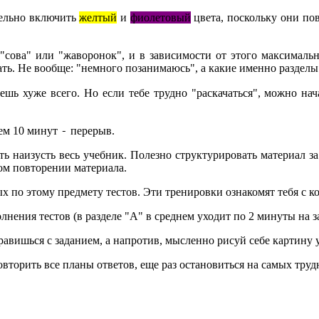
тельно включить
желтый
и
фиолетовый
цвета, поскольку они по
"сова" или "жаворонок", и в зависимости от этого максимальн
ать. Не вообще: "немного позанимаюсь", а какие именно разделы
аешь хуже всего. Но если тебе трудно "раскачаться", можно на
-
тем 10 минут
перерыв.
ть наизусть весь учебник. Полезно структурировать материал за
ком повторении материала.
по этому предмету тестов. Эти тренировки ознакомят тебя с к
лнения тестов (в разделе "А" в среднем уходит по 2 минуты на з
правишься с заданием, а напротив, мысленно рисуй себе картину 
овторить все планы ответов, еще раз остановиться на самых тру