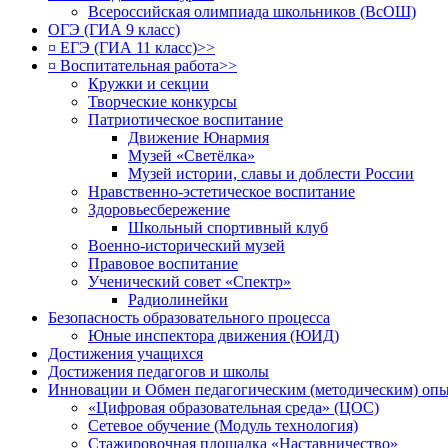
Всероссийская олимпиада школьников (ВсОШ)
ОГЭ (ГИА 9 класс)
¤ ЕГЭ (ГИА 11 класс)>>
¤ Воспитательная работа>>
Кружки и секции
Творческие конкурсы
Патриотическое воспитание
Движение Юнармия
Музей «Светёлка»
Музей истории, славы и доблести России
Нравственно-эстетическое воспитание
Здоровьесбережение
Школьный спортивный клуб
Военно-исторический музей
Правовое воспитание
Ученический совет «Спектр»
Радиолинейки
Безопасность образовательного процесса
Юные инспектора движения (ЮИД)
Достижения учащихся
Достижения педагогов и школы
Инновации и Обмен педагогическим (методическим) оп
«Цифровая образовательная среда» (ЦОС)
Сетевое обучение (Модуль технология)
Стажировочная площадка «Наставничество»