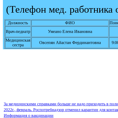
(Телефон мед. работника 
Должность
ФИО
Пон
Врач-педиатр
Умеано Елена Ивановна
Медицинская
Овсепян Айастан Фердинантовна
9:0
сестра
За медицинскими справками больше не надо приходить в пол
2022г., февраль. Роспотребнадзор отменил карантин для кон
Информация о вакцинации