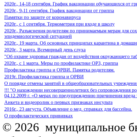
2020г., 14-18 сентября. График вакцинации обучающихся от г
2020г., 9-11 сентября. График вакцинации от гриппа
Памятки по защите от коронавируса
2020г., с 1 сентября. Термометрия при входе в школу
2020г., Разъяснения родителям по принимаемым мерам для со
эпидемиологической ситуацией
2020г., 19 марта. Об основных принципах карантина в домаш
2020г., 3 марта. Всемирный день слуха
"Об охране здоровья граждан от воздействия окружающего та
2020г., с 1 марта. Меры по профилактике ОРЗ, гриппа
Профилактика гриппа и ОРВИ. Памятка родителям.
2019г. Профилактика гриппа и ОРВИ
О порядке отмены занятий в общеобразовательных учреждени
!!! "О нахождении несовершеннолетних без сопровождения род
04.12.2009 г. «О мерах по предупреждению причинения вреда
Анкета и видеоролик о первых признаках инсульта
2016г., 23 августа. Объявление о мед. справках для бассейна.
О профилактических прививках
© 2026 муниципальное б