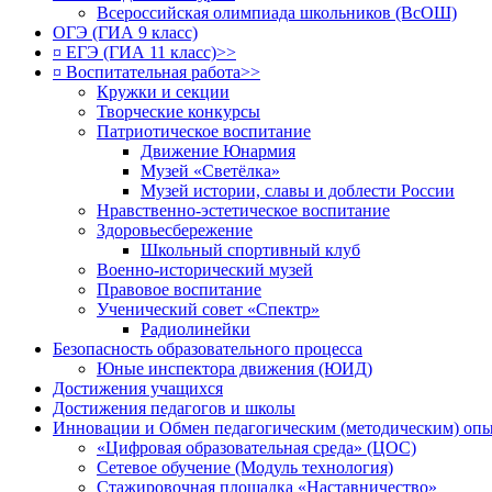
Всероссийская олимпиада школьников (ВсОШ)
ОГЭ (ГИА 9 класс)
¤ ЕГЭ (ГИА 11 класс)>>
¤ Воспитательная работа>>
Кружки и секции
Творческие конкурсы
Патриотическое воспитание
Движение Юнармия
Музей «Светёлка»
Музей истории, славы и доблести России
Нравственно-эстетическое воспитание
Здоровьесбережение
Школьный спортивный клуб
Военно-исторический музей
Правовое воспитание
Ученический совет «Спектр»
Радиолинейки
Безопасность образовательного процесса
Юные инспектора движения (ЮИД)
Достижения учащихся
Достижения педагогов и школы
Инновации и Обмен педагогическим (методическим) оп
«Цифровая образовательная среда» (ЦОС)
Сетевое обучение (Модуль технология)
Стажировочная площадка «Наставничество»