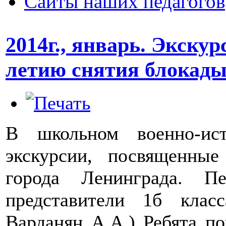
Сайты наших педагогов
2014г., январь. Экску
летию снятия блокады
В школьном военно-ист
экскурсии, посвященны
города Ленинграда. П
представители 1б клас
Варданян А.А.) Ребята по