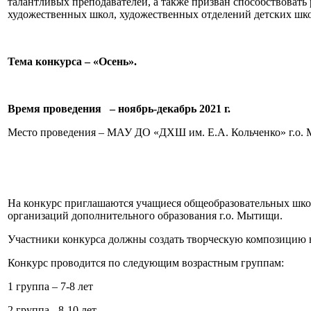
талантливых преподавателей, а также призван способствоват
художественных школ, художественных отделений детских школ
Тема конкурса – «Осень»
.
Время проведения – ноябрь-декабрь 2021 г.
Место проведения – МАУ ДО «ДХШ им. Е.А. Кольченко» г.о.
На конкурс приглашаются учащиеся общеобразовательных школ,
организаций дополнительного образования г.о. Мытищи.
Участники конкурса должны создать творческую композицию 
Конкурс проводится по следующим возрастным группам:
1 группа – 7-8 лет
2 группа - 8-10 лет