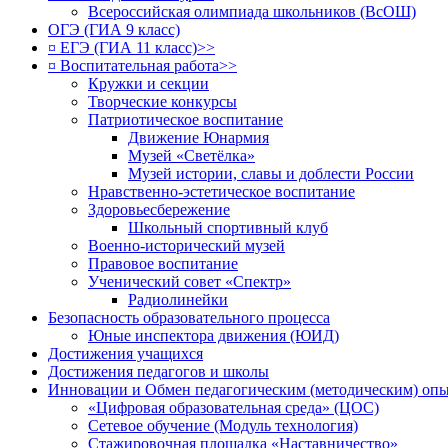
Всероссийская олимпиада школьников (ВсОШ)
ОГЭ (ГИА 9 класс)
¤ ЕГЭ (ГИА 11 класс)>>
¤ Воспитательная работа>>
Кружки и секции
Творческие конкурсы
Патриотическое воспитание
Движение Юнармия
Музей «Светёлка»
Музей истории, славы и доблести России
Нравственно-эстетическое воспитание
Здоровьесбережение
Школьный спортивный клуб
Военно-исторический музей
Правовое воспитание
Ученический совет «Спектр»
Радиолинейки
Безопасность образовательного процесса
Юные инспектора движения (ЮИД)
Достижения учащихся
Достижения педагогов и школы
Инновации и Обмен педагогическим (методическим) оп
«Цифровая образовательная среда» (ЦОС)
Сетевое обучение (Модуль технология)
Стажировочная площадка «Наставничество»