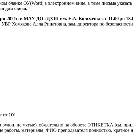
ном бланке ОУ(Word) в электронном виде, в теме письма указ
н для связи.
бря 2021г. в МАУ ДО «ДХШ им. Е.А. Кольченко» с 11.00 до 18.
 УВР Хомякова Алла Ринатовна, зам. директора по безопасност
т от ОУ.
в рулон, не мятые), обязательно на обороте ЭТИКЕТКА (см. при
ние работы, материалы, ФИО преподавателя полностью, кратное н