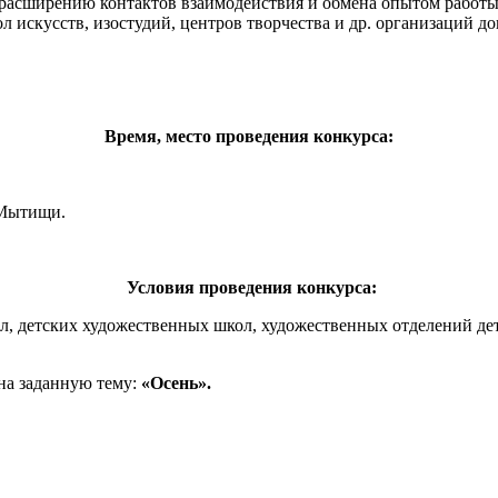
ь расширению контактов взаимодействия и обмена опытом работ
 искусств, изостудий, центров творчества и др. организаций д
Время, место проведения конкурса:
 Мытищи.
Условия проведения конкурса:
 детских художественных школ, художественных отделений детск
на заданную тему:
«Осень».