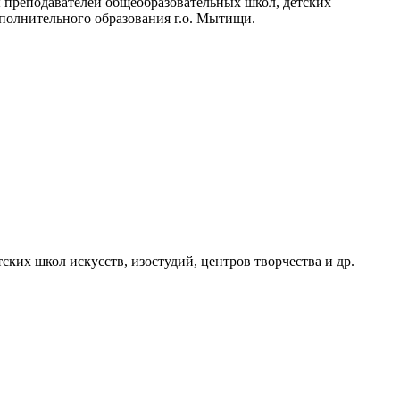
ы преподавателей общеобразовательных школ, детских
ополнительного образования г.о. Мытищи.
их школ искусств, изостудий, центров творчества и др.