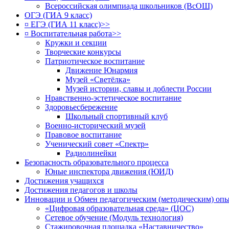
Всероссийская олимпиада школьников (ВсОШ)
ОГЭ (ГИА 9 класс)
¤ ЕГЭ (ГИА 11 класс)>>
¤ Воспитательная работа>>
Кружки и секции
Творческие конкурсы
Патриотическое воспитание
Движение Юнармия
Музей «Светёлка»
Музей истории, славы и доблести России
Нравственно-эстетическое воспитание
Здоровьесбережение
Школьный спортивный клуб
Военно-исторический музей
Правовое воспитание
Ученический совет «Спектр»
Радиолинейки
Безопасность образовательного процесса
Юные инспектора движения (ЮИД)
Достижения учащихся
Достижения педагогов и школы
Инновации и Обмен педагогическим (методическим) оп
«Цифровая образовательная среда» (ЦОС)
Сетевое обучение (Модуль технология)
Стажировочная площадка «Наставничество»