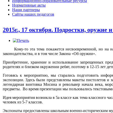
Информационно-образовательные ресурсы
Нормативные акты
Наши партнеры
Сайты наших педагогов
2015г., 17 октября. Подростки, оружие и
Кому-то эта тема покажется несвоевременной, но на наш 
законодательства, и в том числе Закона «Об оружии».
Приобретение, хранение и использование запрещенных пред
родителях и близком окружении ребят, поэтому в 12-15 лет д
Готовясь к мероприятию, мы старались подготовить инфор
экспозиции. Здесь были представлены макеты пистолетов и 
легендарная винтовка Мосина и револьвер начала века, мор
предметы. Во время презентации мы пользовались текстовы
Идея мероприятия возникла в 5а классе как тема классного ча
человек из 5-7 классов.
Экспонаты предоставлены школьным военно-историческим му