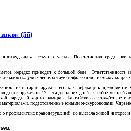
 закон (5б)
взгляд она - весьма актуальна. По статистике среди школь
метов нередко приводит к большой беде. Ответственность з
ети должны получать необходимую информацию по этому вопросу
мацию по истории оружия, его классификации, представить 
холодного оружия от 17 века до наших дней. Особое место был
ской парадный кортик адмирала Балтийского флота–боевое ор
ми материалами, подготовленные юными экскурсоводами Чирье
са
о профилактике правонарушений
, но вызвала живой интерес 
зеем.