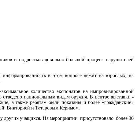
ников и подростков довольно большой процент нарушителей
а информированность в этом вопросе лежит на взрослых, на
.
максимальное количество экспонатов на импровизированной
о отведено национальным видам оружия. В центре выставки -
ужие, а также ребятам были показаны и более «гражданские»
вой Викторией и Татаровым Керимом.
и у других учащихся. На мероприятии п
рисутствовало более 30