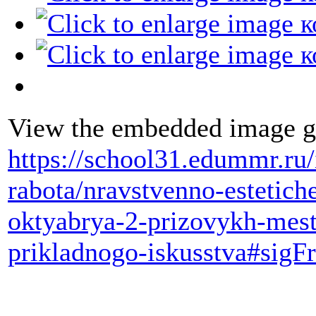
View the embedded image ga
https://school31.edummr.ru/
rabota/nravstvenno-estetic
oktyabrya-2-prizovykh-mest
prikladnogo-iskusstva#sigF