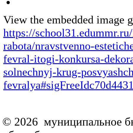
View the embedded image ga
https://school31.edummr.ru/
rabota/nravstvenno-estetic
fevral-itogi-konkursa-dekor
solnechnyj-krug-posvyashc
fevralya#sigFreeIdc70d443
© 2026 муниципальное б