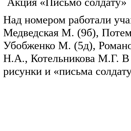
¨Акция «Письмо солдату»
Над номером работали учащ
Медведская М. (9б), Потемк
Убобженко М. (5д), Романо
Н.А., Котельникова М.Г. 
рисунки и «письма солдат