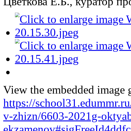
Цветкова Е.Б., куратор 
View the embedded image ga
https://school31.edummr.ru
v-zhizn/6603-2021g-oktyabr
ekzamenov#sigFreeId4ddfc