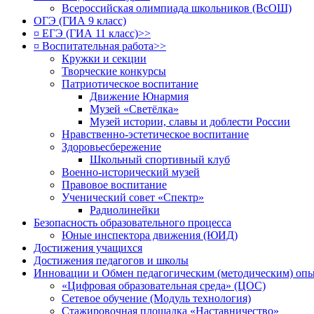
Всероссийская олимпиада школьников (ВсОШ)
ОГЭ (ГИА 9 класс)
¤ ЕГЭ (ГИА 11 класс)>>
¤ Воспитательная работа>>
Кружки и секции
Творческие конкурсы
Патриотическое воспитание
Движение Юнармия
Музей «Светёлка»
Музей истории, славы и доблести России
Нравственно-эстетическое воспитание
Здоровьесбережение
Школьный спортивный клуб
Военно-исторический музей
Правовое воспитание
Ученический совет «Спектр»
Радиолинейки
Безопасность образовательного процесса
Юные инспектора движения (ЮИД)
Достижения учащихся
Достижения педагогов и школы
Инновации и Обмен педагогическим (методическим) оп
«Цифровая образовательная среда» (ЦОС)
Сетевое обучение (Модуль технология)
Стажировочная площадка «Наставничество»