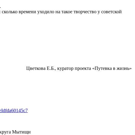
.
колько времени уходило на такое творчество у советской
Цветкова Е.Б., куратор проекта «Путевка в жизнь»
eeIdfda60145c7
 округа Мытищи