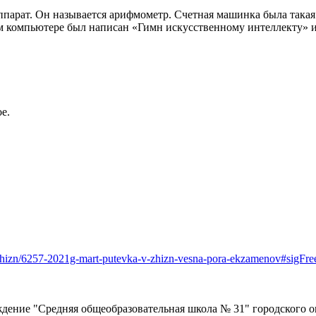
парат. Он называется арифмометр. Счетная машинка была такая
 компьютере был написан «Гимн искусственному интеллекту» и с
е.
-v-zhizn/6257-2021g-mart-putevka-v-zhizn-vesna-pora-ekzamenov#sigFr
дение "Средняя общеобразовательная школа № 31" городского