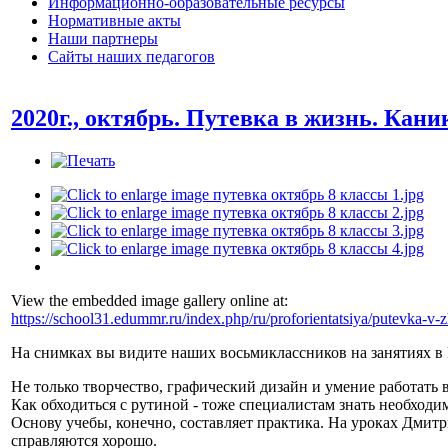
Информационно-образовательные ресурсы
Нормативные акты
Наши партнеры
Сайты наших педагогов
2020г., октябрь. Путевка в жизнь. Кан
View the embedded image gallery online at:
https://school31.edummr.ru/index.php/ru/proforientatsiya/putevka-
На снимках вы видите наших восьмиклассников на занятиях в
Не только творчество, графический дизайн и умение работать
Как обходиться с рутиной - тоже специалистам знать необходи
Основу учебы, конечно, составляет практика. На уроках Дми
справляются хорошо.