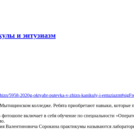
икулы и энтузиазм
v-zhizn/5958-2020g-oktyabr-putevka-v-zhizn-kanikuly-i-entuziazm#sigF
 Мытищинском колледже. Ребята приобретают навыки, которые по
 в фотошопе включает в себя обучение по специальности «Опер
мо.
трия Валентиновича Сорокина практикумы называются лабораторн