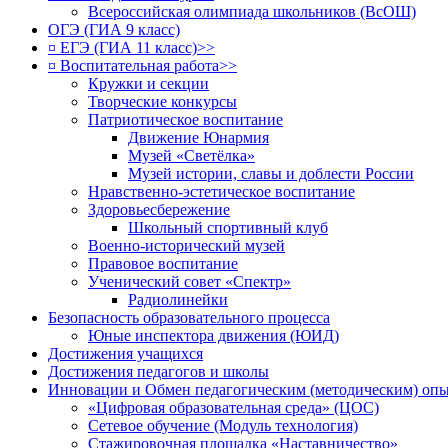
Всероссийская олимпиада школьников (ВсОШ)
ОГЭ (ГИА 9 класс)
¤ ЕГЭ (ГИА 11 класс)>>
¤ Воспитательная работа>>
Кружки и секции
Творческие конкурсы
Патриотическое воспитание
Движение Юнармия
Музей «Светёлка»
Музей истории, славы и доблести России
Нравственно-эстетическое воспитание
Здоровьесбережение
Школьный спортивный клуб
Военно-исторический музей
Правовое воспитание
Ученический совет «Спектр»
Радиолинейки
Безопасность образовательного процесса
Юные инспектора движения (ЮИД)
Достижения учащихся
Достижения педагогов и школы
Инновации и Обмен педагогическим (методическим) оп
«Цифровая образовательная среда» (ЦОС)
Сетевое обучение (Модуль технология)
Стажировочная площадка «Наставничество»