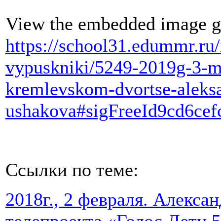
View the embedded image ga
https://school31.edummr.ru/
vypuskniki/5249-2019g-3-m
kremlevskom-dvortse-aleks
ushakova#sigFreeId9cd6cef
Ссылки по теме:
2018г., 2 февраля. Алекса