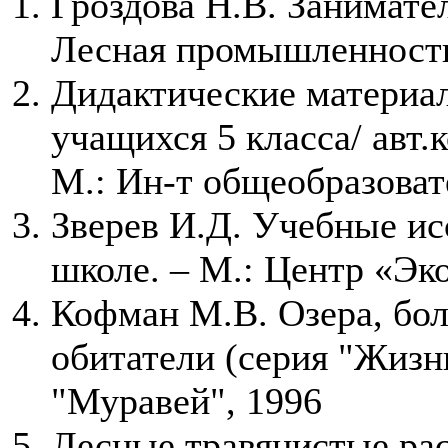
Гроздова Н.В. Занимате
Лесная промышленность
Дидактические материа
учащихся 5 класса/ авт.к
М.: Ин-т общеобразоват
Зверев И.Д. Учебные ис
школе. – М.: Центр «Эко
Кофман М.В. Озера, бол
обитатели (серия "Жизн
"Муравей", 1996
Лесные травянистые рас