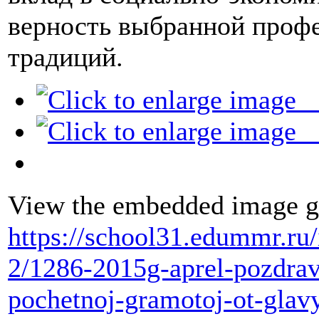
верность выбранной проф
традиций.
View the embedded image ga
https://school31.edummr.ru/
2/1286-2015g-aprel-pozdra
pochetnoj-gramotoj-ot-glav